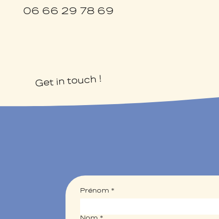
06 66 29 78 69
Get in touch !
Prénom
*
Nom
*