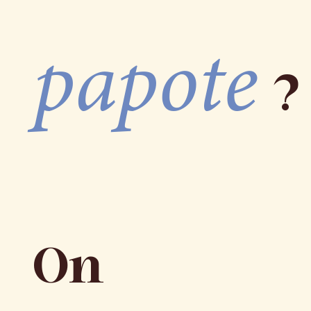
papote
?
On