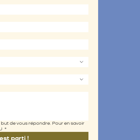
l but de vous répondre. Pour en savoir 
U 
*
est parti !