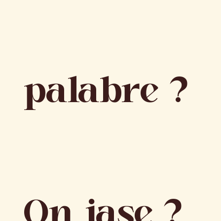
palabre ?
On jase ?