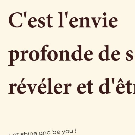
C'est l'envie
profonde de s
révéler et d'êt
Let shine and be you !