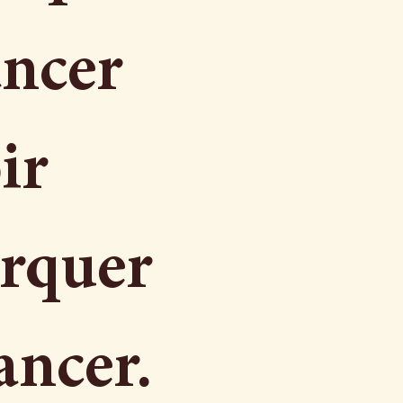
ancer
ir
arquer
ancer.