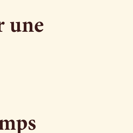
r une
emps