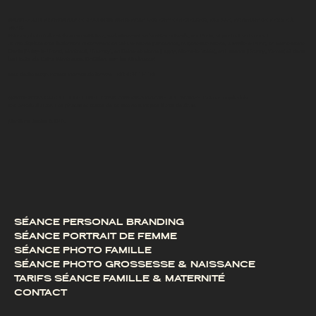
CAROLE JUIN PHOTOGRAPHE BRANDING PARIS POUR LES ENTREPRENEUSES, FAMILLE, PORTRAIT DE FEMME À
PARIS
Séance photo à domicile ou en extérieur, exclusivement en lumière naturelle, sur Paris, et partout en France !
Je me déplace très facilement notamment en Val-De-Marne (Vincennes, Nogent-sur-Marne, Joinville-le-Pont), en Seine-Saint-
Denis (Noisy-le-Grand, Montreuil, Gournay), en Seine-et-Marne (Lagny, Marne-la-Vallée), en Essonne (Brunoy, Yerres) et dans
les Hauts-de-Seine (Montrouge, Châtillon, Issy-les-Moulineaux)
Site dédié aux portraits intimes de femme :
MOMENT INTIME
©2012-2026 CAROLE JUIN - EI SIRET 788 529 485 00021 - APE 7420Z- TVA non applicable
art. 293b du CGI. Les photos et textes de ce site ne sont pas libres de droit.
Mentions légales & CGU
SÉANCE PERSONAL BRANDING
SÉANCE PORTRAIT DE FEMME
SÉANCE PHOTO FAMILLE
SÉANCE PHOTO GROSSESSE & NAISSANCE
TARIFS SÉANCE FAMILLE & MATERNITÉ
CONTACT